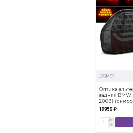
LDBMC9
Оптика альте
задняя BMW e
2008) тонир
19950 ₽