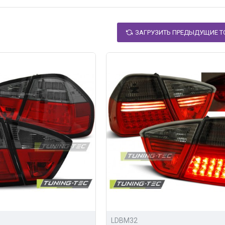
доступны:
сортимент оптики и аксессуаров для тюнинга;
ЗАГРУЗИТЬ ПРЕДЫДУЩИЕ Т
 цены на всю продукцию;
о России.
тивную оптику для BMW e90 3 серия можно написав нам, л
а.
LDBM32