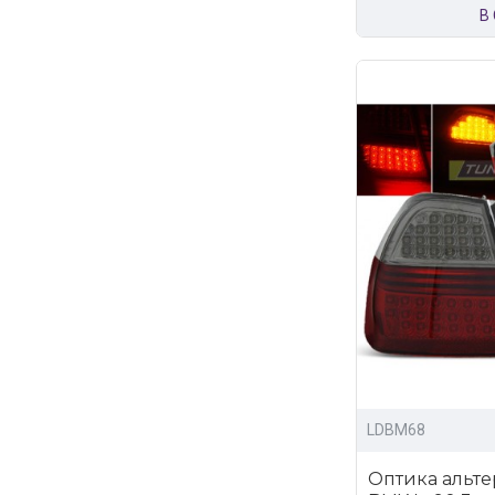
В
LDBM68
Оптика альте