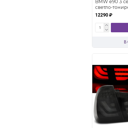
BMW e90 3 се
светло-тонир
12290 ₽
В