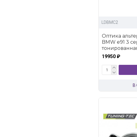
LDBMC2
Оптика альте
BMW e91 3 се
тонированна
19950 ₽
В