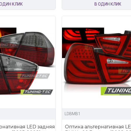
 ОДИН КЛИК
В ОДИН КЛИК
LDBMB1
рнативная LED задняя
Оптика альтернативная L