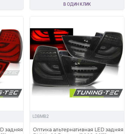
В ОДИН КЛИК
LDBMB2
ED задняя
Оптика альтернативная LED задняя