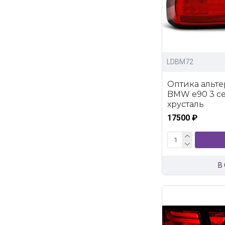
LDBM72
Оптика альте
BMW e90 3 се
хрусталь
17500 ₽
В