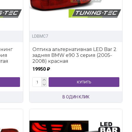
LDBMC7
юнинг
Оптика альтернативная LED Bar 2
рия
задняя BMW e90 3 серия (2005-
тая
2008) красная
19950 ₽
КУПИТЬ
В ОДИН КЛИК