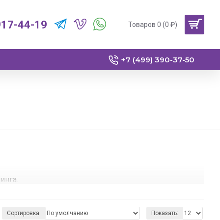
917-44-19
Товаров 0 (0 ₽)
+7 (499) 390-37-50
инга.
ную оптику для своей БМВ 3 серии e90 на
Сортировка:
Показать: