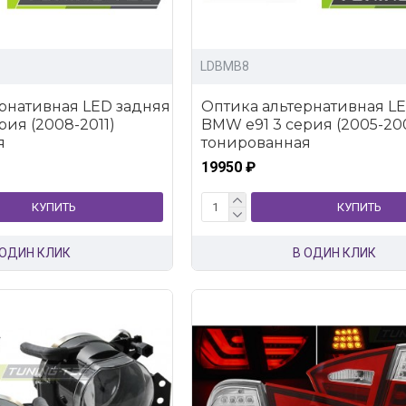
LDBMB8
рнативная LED задняя
Оптика альтернативная L
рия (2008-2011)
BMW e91 3 серия (2005-20
я
тонированная
19950 ₽
КУПИТЬ
КУПИТЬ
 ОДИН КЛИК
В ОДИН КЛИК