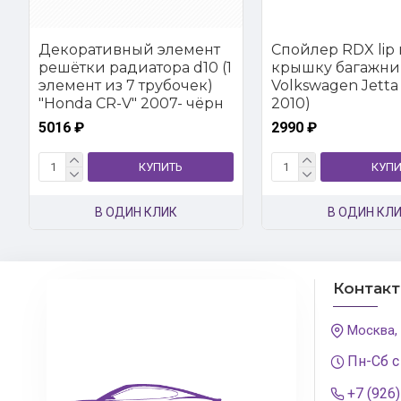
Декоративный элемент
Спойлер RDX lip 
решётки радиатора d10 (1
крышку багажни
элемент из 7 трубочек)
Volkswagen Jetta 
"Honda CR-V" 2007- чёрн
2010)
5016 ₽
2990 ₽
КУПИТЬ
КУПИ
В ОДИН КЛИК
В ОДИН КЛ
Контак
Москва,
Пн-Сб с
+7 (926