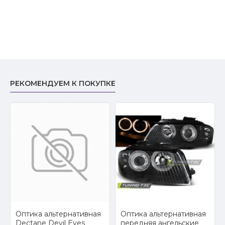
РЕКОМЕНДУЕМ К ПОКУПКЕ
2
Оптика альтернативная
Оптика альтернативная
Dectane Devil Eyes
передняя ангельские