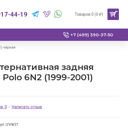
917-44-19
Товаров 0 (0 ₽)
+7 (499) 390-37-50
1) чёрная
тернативная задняя
Polo 6N2 (1999-2001)
в: 0
-
Написать отзыв
ул:
LTVW27