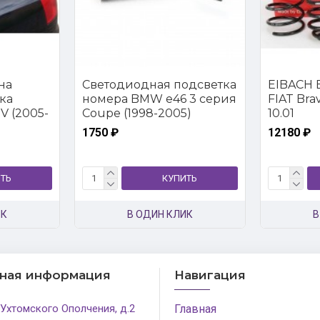
на
Светодиодная подсветка
EIBACH E
ка
номера BMW e46 3 серия
FIAT Brava
V (2005-
Coupe (1998-2005)
10.01
1750 ₽
12180 ₽
ТЬ
КУПИТЬ
ИК
В ОДИН КЛИК
В
тная информация
Навигация
 Ухтомского Ополчения, д.2
Главная