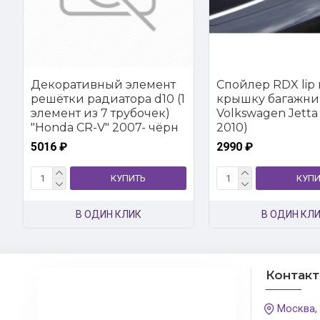
Декоративный элемент
Спойлер RDX lip 
решётки радиатора d10 (1
крышку багажни
элемент из 7 трубочек)
Volkswagen Jetta 
"Honda CR-V" 2007- чёрн
2010)
5016 ₽
2990 ₽
КУПИТЬ
КУПИ
В ОДИН КЛИК
В ОДИН КЛ
Контак
Москва,