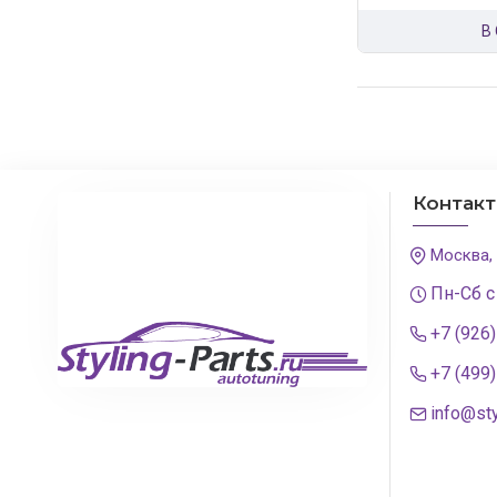
В
Контак
Москва,
Пн-Сб с
+7 (926
+7 (499
info@sty