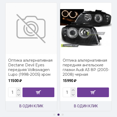
2
Оптика альтернативная
Оптика альтернативная
Dectane Devil Eyes
передняя ангельские
передняя Volkswagen
глазки Audi A3 8P (2003-
Lupo (1998-2005) хром
2008) черная
11500 ₽
15990 ₽
В ОДИН КЛИК
В ОДИН КЛИК