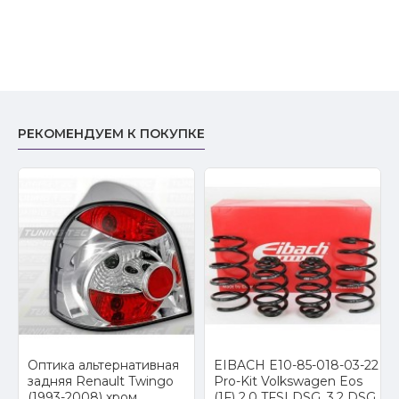
РЕКОМЕНДУЕМ К ПОКУПКЕ
Оптика альтернативная
EIBACH E10-85-018-03-22
a
задняя Renault Twingo
Pro-Kit Volkswagen Eos
(1993-2008) хром
(1F) 2.0 TFSI DSG, 3.2 DSG,