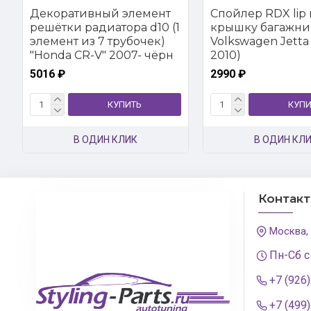
Декоративный элемент
Спойлер RDX lip 
решётки радиатора d10 (1
крышку багажни
элемент из 7 трубочек)
Volkswagen Jetta 
"Honda CR-V" 2007- чёрн
2010)
5016 ₽
2990 ₽
КУПИТЬ
КУПИ
В ОДИН КЛИК
В ОДИН КЛ
Контак
Москва,
Пн-Сб с
+7 (926
+7 (499