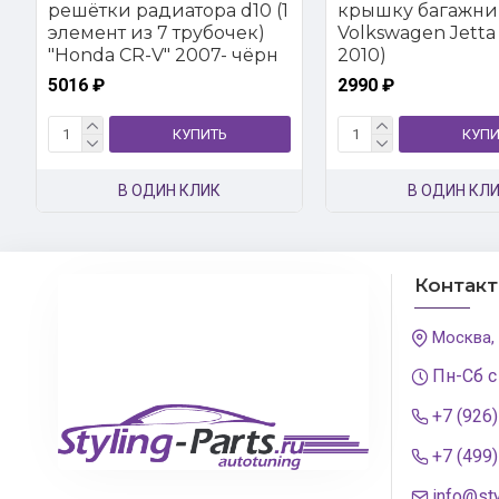
решётки радиатора d10 (1
крышку багажни
элемент из 7 трубочек)
Volkswagen Jetta 
"Honda CR-V" 2007- чёрн
2010)
5016 ₽
2990 ₽
КУПИТЬ
КУПИ
В ОДИН КЛИК
В ОДИН КЛ
Контак
Москва,
Пн-Сб с
+7 (926
+7 (499
info@sty