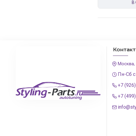
В
Контак
Москва,
Пн-Сб с
+7 (926
+7 (499
info@sty