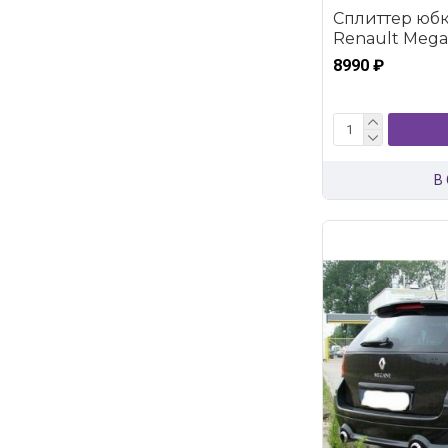
Сплиттер юбк
Renault Megan
8990 ₽
В