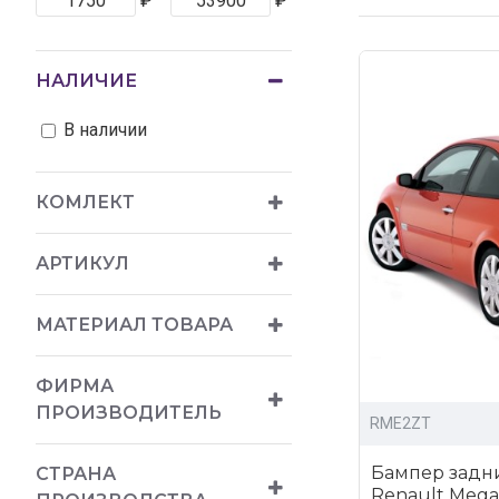
₽
₽
доступные 
широкий ас
НАЛИЧИЕ
возможност
В наличии
Купить обвесы д
КОМЛЕКТ
АРТИКУЛ
МАТЕРИАЛ ТОВАРА
ФИРМА
ПРОИЗВОДИТЕЛЬ
RME2ZT
Бампер задни
СТРАНА
Renault Megan