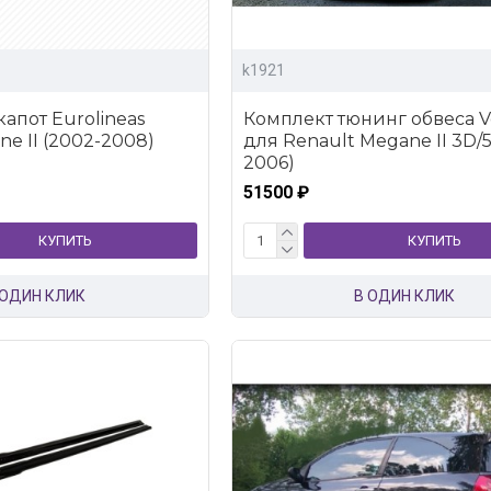
k1921
апот Eurolineas
Комплект тюнинг обвеса 
e II (2002-2008)
для Renault Megane II 3D/
2006)
51500 ₽
КУПИТЬ
КУПИТЬ
 ОДИН КЛИК
В ОДИН КЛИК