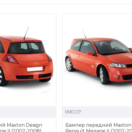
цены на все товары и комплекты;
сортимент обвесов и других аксессуаров для тюнинга Renau
ь доставки в любой город России.
ля тюнинга Рено Меган 2 можно написав нам, либо отправ
RME2ZP
й Maxton Design
Бампер передний Maxton 
e II (2002-2008)
Renault Megane II (2002-2