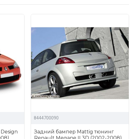
lt Megane II;
ив заявку сразу на сайте с помощью корзины.
8444700090
Design
Задний бампер Mattig тюнинг
008)
Renault Megane II 3D (2002-2008)