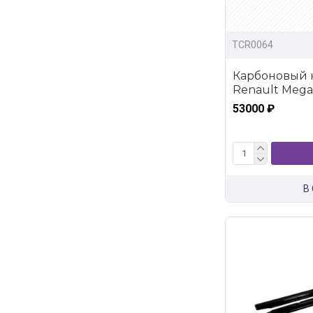
TCR0064
Карбоновый к
Renault Megan
53000 ₽
В