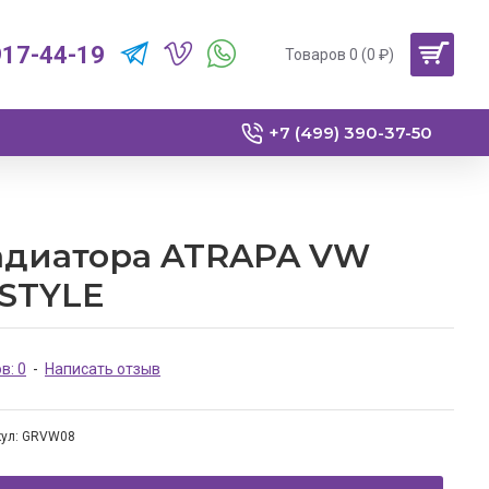
917-44-19
Товаров 0 (0 ₽)
+7 (499) 390-37-50
адиатора ATRAPA VW
 STYLE
в: 0
-
Написать отзыв
ул:
GRVW08