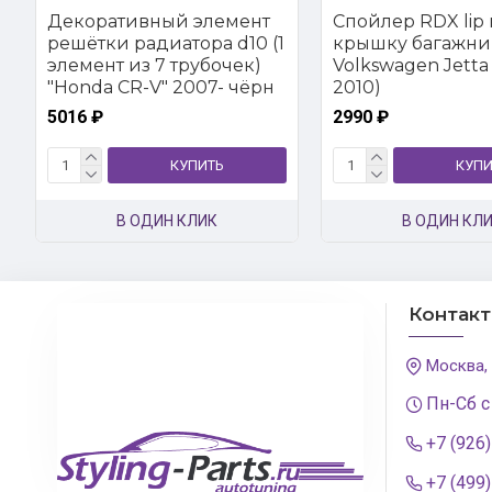
Декоративный элемент
Спойлер RDX lip 
решётки радиатора d10 (1
крышку багажни
элемент из 7 трубочек)
Volkswagen Jetta 
"Honda CR-V" 2007- чёрн
2010)
5016 ₽
2990 ₽
КУПИТЬ
КУПИ
В ОДИН КЛИК
В ОДИН КЛ
Контак
Москва,
Пн-Сб с
+7 (926
+7 (499