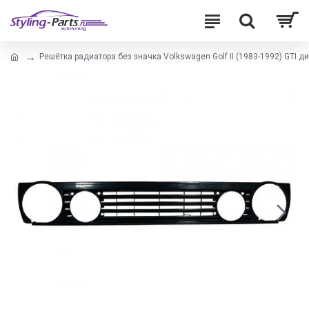
Решётка радиатора без значка Volkswagen Golf II (1983-1992) GTI д