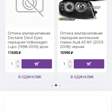
2
Оптика альтернативная
Оптика альтернативная
Dectane Devil Eyes
передняя ангельские
передняя Volkswagen
глазки Audi A3 8P (2003-
Lupo (1998-2005) хром
2008) черная
11500 ₽
15990 ₽
В ОДИН КЛИК
В ОДИН КЛИК