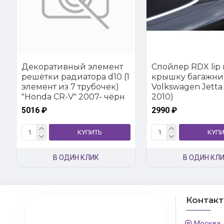
Декоративный элемент
Спойлер RDX lip 
решётки радиатора d10 (1
крышку багажни
элемент из 7 трубочек)
Volkswagen Jetta 
"Honda CR-V" 2007- чёрн
2010)
5016 ₽
2990 ₽
КУПИТЬ
КУПИ
В ОДИН КЛИК
В ОДИН КЛ
Контак
Москва,