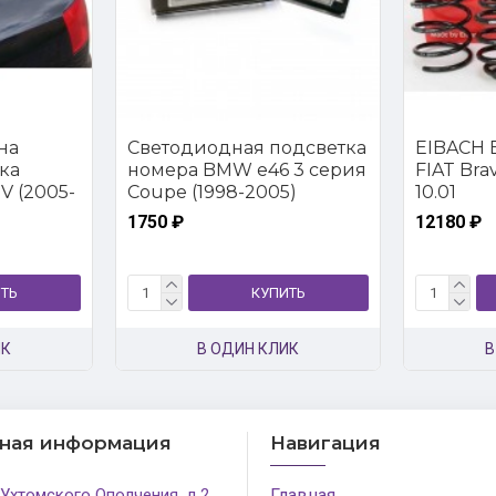
на
Светодиодная подсветка
EIBACH E
ка
номера BMW e46 3 серия
FIAT Brava
V (2005-
Coupe (1998-2005)
10.01
1750 ₽
12180 ₽
ТЬ
КУПИТЬ
ИК
В ОДИН КЛИК
В
тная информация
Навигация
 Ухтомского Ополчения, д.2
Главная