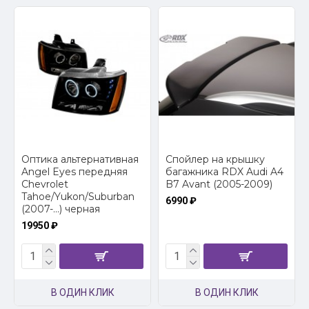
Оптика альтернативная
Спойлер на крышку
Angel Eyes передняя
багажника RDX Audi A4
Chevrolet
B7 Avant (2005-2009)
Tahoe/Yukon/Suburban
6990 ₽
(2007-...) черная
19950 ₽
В ОДИН КЛИК
В ОДИН КЛИК