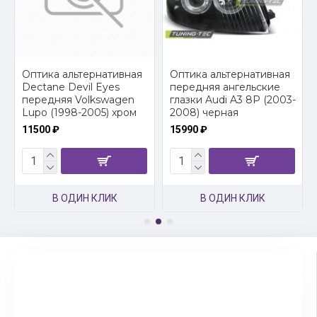
2
Оптика альтернативная
Оптика альтернативная
Dectane Devil Eyes
передняя ангельские
передняя Volkswagen
глазки Audi A3 8P (2003-
Lupo (1998-2005) хром
2008) черная
11500 ₽
15990 ₽
В ОДИН КЛИК
В ОДИН КЛИК