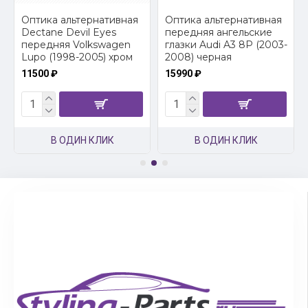
2
Оптика альтернативная
Оптика альтернативная
Dectane Devil Eyes
передняя ангельские
передняя Volkswagen
глазки Audi A3 8P (2003-
Lupo (1998-2005) хром
2008) черная
11500 ₽
15990 ₽
В ОДИН КЛИК
В ОДИН КЛИК