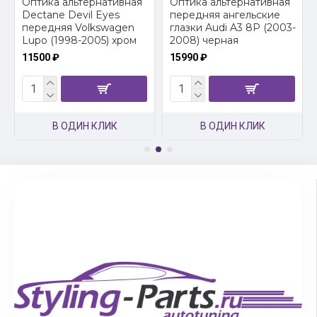
2
Оптика альтернативная
Оптика альтернативная
Dectane Devil Eyes
передняя ангельские
передняя Volkswagen
глазки Audi A3 8P (2003-
Lupo (1998-2005) хром
2008) черная
11500 ₽
15990 ₽
В ОДИН КЛИК
В ОДИН КЛИК