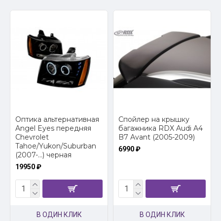
Оптика альтернативная
Спойлер на крышку
Angel Eyes передняя
багажника RDX Audi A4
Chevrolet
B7 Avant (2005-2009)
Tahoe/Yukon/Suburban
6990 ₽
(2007-...) черная
19950 ₽
В ОДИН КЛИК
В ОДИН КЛИК