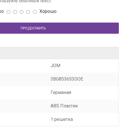
льзуйте обычный текст.
хо
Хорошо
ПРОДОЛЖИТЬ
JOM
3BG853653DOE
Германия
ABS Пластик
1 решетка