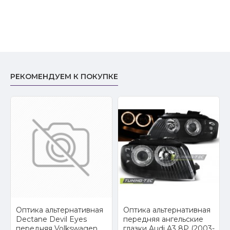
РЕКОМЕНДУЕМ К ПОКУПКЕ
2
Оптика альтернативная
Оптика альтернативная
Dectane Devil Eyes
передняя ангельские
передняя Volkswagen
глазки Audi A3 8P (2003-